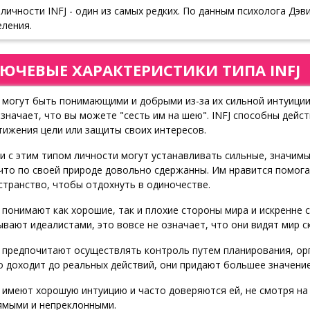
 личности INFJ - один из самых редких. По данным психолога Дэв
еления.
ЮЧЕВЫЕ ХАРАКТЕРИСТИКИ ТИПА INFJ
J могут быть понимающими и добрыми из-за их сильной интуици
означает, что вы можете "сесть им на шею". INFJ способны дейс
тижения цели или защиты своих интересов.
и с этим типом личности могут устанавливать сильные, значимы
 что по своей природе довольно сдержанны. Им нравится помога
странство, чтобы отдохнуть в одиночестве.
J понимают как хорошие, так и плохие стороны мира и искренне 
ывают идеалистами, это вовсе не означает, что они видят мир с
 предпочитают осуществлять контроль путем планирования, орг
о доходит до реальных действий, они придают большее значени
J имеют хорошую интуицию и часто доверяются ей, не смотря на
ямыми и непреклонными.