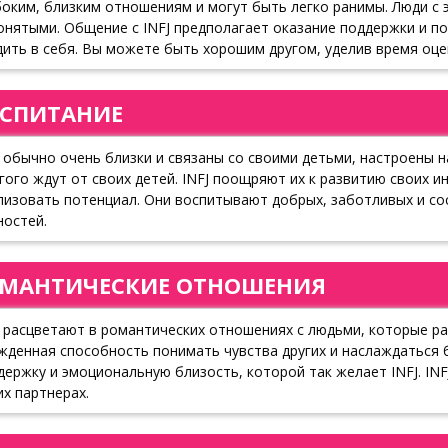
боким, близким отношениям и могут быть легко ранимы. Люди с 
онятыми. Общение с INFJ предполагает оказание поддержки и п
дить в себя. Вы можете быть хорошим другом, уделив время оце
СПИТАНИЕ
J обычно очень близки и связаны со своими детьми, настроены на
гого ждут от своих детей. INFJ поощряют их к развитию своих и
лизовать потенциал. Они воспитывают добрых, заботливых и со
ностей.
МАНТИЧЕСКИЕ ОТНОШЕНИЯ
J расцветают в романтических отношениях с людьми, которые ра
жденная способность понимать чувства других и наслаждаться 
держку и эмоциональную близость, которой так желает INFJ. INF
их партнерах.