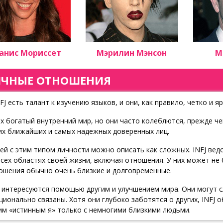
анис Мориссет
Мэрилин Мэнсон
М
ЧНЫЕ ОТНОШЕНИЯ
NFJ есть талант к изучению языков, и они, как правило, четко и 
их богатый внутренний мир, но они часто колеблются, прежде че
их ближайших и самых надежных доверенных лиц.
ей с этим типом личности можно описать как сложных. INFJ ве
всех областях своей жизни, включая отношения. У них может не 
ошения обычно очень близкие и долговременные.
J интересуются помощью другим и улучшением мира. Они могут с
ционально связаны. Хотя они глубоко заботятся о других, INFJ 
им «истинным я» только с немногими близкими людьми.