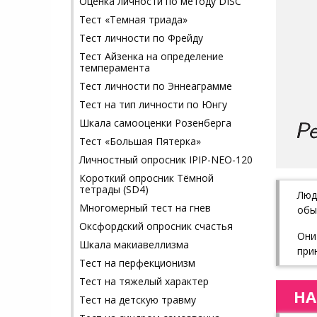
Оценка личности по методу DISC
Тест «Темная триада»
Тест личности по Фрейду
Тест Айзенка на определение
темперамента
Тест личности по Эннеаграмме
Тест на тип личности по Юнгу
Шкала самооценки Розенберга
Тест «Большая Пятерка»
Личностный опросник IPIP-NEO-120
Короткий опросник Тёмной
тетрады (SD4)
Люд
Многомерный тест на гнев
обы
Оксфордский опросник счастья
Они
Шкала макиавеллизма
при
Тест на перфекционизм
Тест на тяжелый характер
НА
Тест на детскую травму