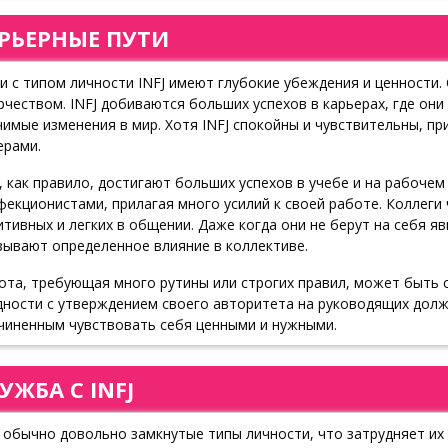
РЬЕРНЫЕ ПУТИ
и с типом личности INFJ имеют глубокие убеждения и ценности. 
рчеством. INFJ добиваются больших успехов в карьерах, где они
чимые изменения в мир. Хотя INFJ спокойны и чувствительны, 
ерами.
J, как правило, достигают больших успехов в учебе и на рабочем
фекционистами, прилагая много усилий к своей работе. Коллеги
итивных и легких в общении. Даже когда они не берут на себя я
зывают определенное влияние в коллективе.
ота, требующая много рутины или строгих правил, может быть с
дности с утверждением своего авторитета на руководящих долж
чиненным чувствовать себя ценными и нужными.
УЖБА С INFJ
J обычно довольно замкнутые типы личности, что затрудняет и