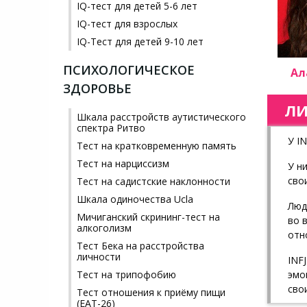
IQ-тест для детей 5-6 лет
IQ-тест для взрослых
IQ-Тест для детей 9-10 лет
ПСИХОЛОГИЧЕСКОЕ
Ал
ЗДОРОВЬЕ
ЛИ
Шкала расстройств аутистического
спектра Ритво
У I
Тест на кратковременную память
Тест на нарциссизм
У н
сво
Тест на садистские наклонности
Шкала одиночества Ucla
Люд
Мичиганский скрининг-тест на
во 
алкоголизм
отн
Тест Бека на расстройства
личности
INF
эмо
Тест на трипофобию
сво
Тест отношения к приёму пищи
(EAT-26)