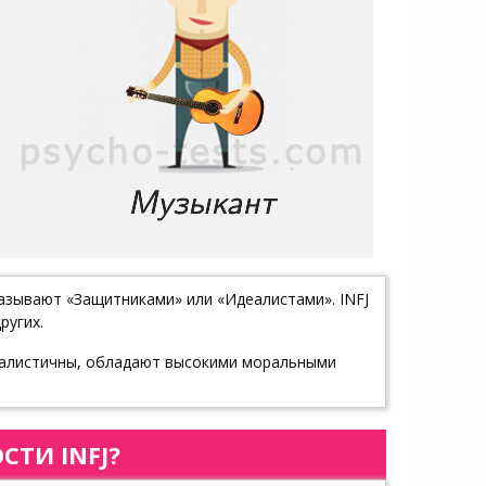
называют «Защитниками» или «Идеалистами». INFJ
ругих.
еалистичны, обладают высокими моральными
ТИ INFJ?