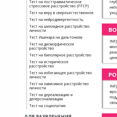
глу
Тест на посттравматическое
стрессовое расстройство (ПТСР)
неп
ухо
Тест на веру в сверхъестественное
Тест на нейродивергентность
Тест на шизоидное расстройство
ВО
личности
Тест Ишихара на дальтонизм
INF
Тест на дисморфическое
мно
расстройство
реа
Тест на биполярное расстройство
цен
Тест на истерическое
расстройство
Тест на избегающее расстройство
РО
личности
Тест на зависимое расстройство
INF
личности
вро
Тест на дереализацию и
под
деперсонализацию
сво
Тест на социопатию
ДЛЯ РАЗВЛЕЧЕНИЯ