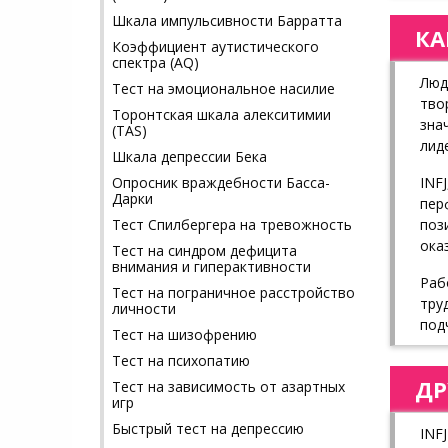
Шкала импульсивности Барратта
КА
Коэффициент аутистического
спектра (AQ)
Люд
Тест на эмоциональное насилие
тво
Торонтская шкала алекситимии
зна
(TAS)
лид
Шкала депрессии Бека
INF
Опросник враждебности Басса-
Дарки
пер
поз
Тест Спилбергера на тревожность
ока
Тест на синдром дефицита
внимания и гиперактивности
Раб
Тест на пограничное расстройство
тру
личности
под
Тест на шизофрению
Тест на психопатию
ДР
Тест на зависимость от азартных
игр
Быстрый тест на депрессию
INF