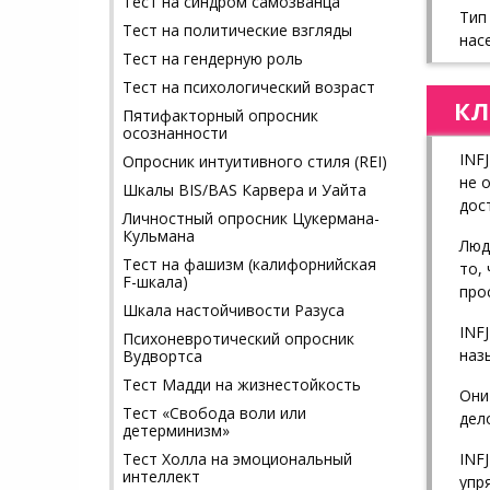
Тест на синдром самозванца
Тип
Тест на политические взгляды
нас
Тест на гендерную роль
Тест на психологический возраст
КЛ
Пятифакторный опросник
осознанности
INF
Опросник интуитивного стиля (REI)
не 
Шкалы BIS/BAS Карвера и Уайта
дос
Личностный опросник Цукермана-
Кульмана
Люд
Тест на фашизм (калифорнийская
то,
F-шкала)
про
Шкала настойчивости Разуса
INF
Психоневротический опросник
наз
Вудвортса
Тест Мадди на жизнестойкость
Они
Тест «Свобода воли или
дел
детерминизм»
Тест Холла на эмоциональный
INF
интеллект
упр