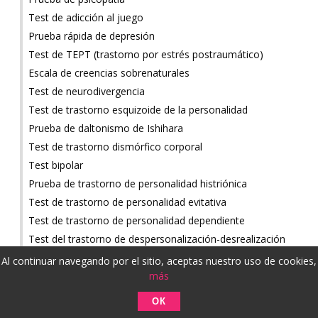
Test de adicción al juego
Prueba rápida de depresión
Test de TEPT (trastorno por estrés postraumático)
Escala de creencias sobrenaturales
Test de neurodivergencia
Test de trastorno esquizoide de la personalidad
Prueba de daltonismo de Ishihara
Test de trastorno dismórfico corporal
Test bipolar
Prueba de trastorno de personalidad histriónica
Test de trastorno de personalidad evitativa
Test de trastorno de personalidad dependiente
Test del trastorno de despersonalización-desrealización
Al continuar navegando por el sitio, aceptas nuestro uso de cookies,
PARA DIVERTIRSE
más
Test de trastornos mentales de Wednesday Addams
ОК
Test de pureza de Rice